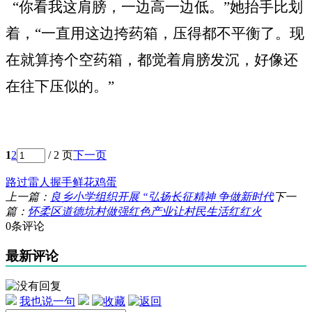
“你看我这肩膀，一边高一边低。”她抬手比划
着，“一直用这边挎药箱，压得都不平衡了。现
在就算挎个空药箱，都觉着肩膀发沉，好像还
在往下压似的。”
1
2
/ 2 页
下一页
路过
雷人
握手
鲜花
鸡蛋
上一篇：
良乡小学组织开展 “弘扬长征精神 争做新时代
下一
篇：
怀柔区道德坑村做强红色产业让村民生活红红火
0条评论
最新评论
我也说一句