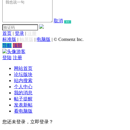
取消
提交
首页
|
登录
|
注册
标准版
|
触屏版
|
电脑版
|
© Comsenz Inc.
导航
顶部
游客
登陆
注册
网站首页
论坛版块
站内搜索
个人中心
我的消息
帖子提醒
发表新帖
看电脑版
您还未登录，立即登录？