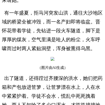
来请她。
有一年盛夏，拒马河突发山洪，通往大沙地区
域的桥梁全被冲毁，而一名产妇即将临盆。晋
怀花带着学徒，先钻进一段火车隧道，脚下是
厚厚的煤灰，空气里满是呛人的粉尘，火车呼
啸而过时两人紧贴洞壁，浑身被熏得乌黑。
（图片由AI生成）
出了隧道，还得蹚过齐腰深的洪水，她们把药
箱和产包放进笸箩，让笸箩漂在水上，人在水
中紧紧护着。学徒不会水，慌乱中死死拽着
她，两人不知呛了多少口浑水，才跌跌撞撞地