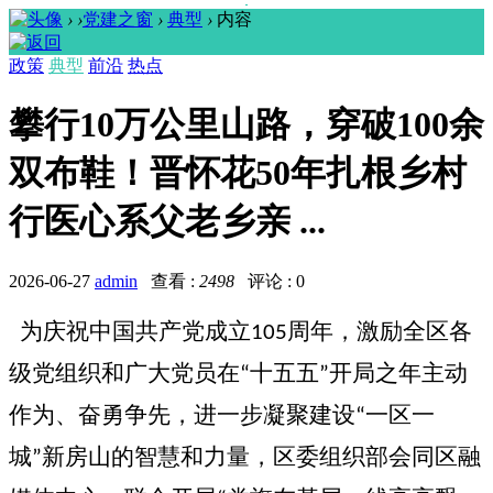
›
›
党建之窗
›
典型
›
内容
政策
典型
前沿
热点
攀行10万公里山路，穿破100余
双布鞋！晋怀花50年扎根乡村
行医心系父老乡亲 ...
2026-06-27
admin
查看 :
2498
评论 : 0
为庆祝中国共产党成立
周年，激励全区各
105
级党组织和广大党员在
十五五
开局之年主动
“
”
作为、奋勇争先，进一步凝聚建设
一区一
“
城
新房山的智慧和力量，区委组织部会同区融
”