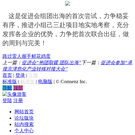
这是促进会组团出海的首次尝试，力争稳妥
有序，推进小组己三赴项目地实地考察，充分
发挥各企业的优势，力争把首次联合出征，做
的周到与完美！
路过
雷人
握手
鲜花
鸡蛋
上一篇：
促进会“抱团取暖 团队出海”
下一篇：
促进会参加“承
接京津危化产业转移对接大会”
首页
|
登录
|
注册
标准版
|
触屏版
|
电脑版
|
© Comsenz Inc.
导航
顶部
游客
登陆
注册
网站首页
论坛版块
站内搜索
个人中心