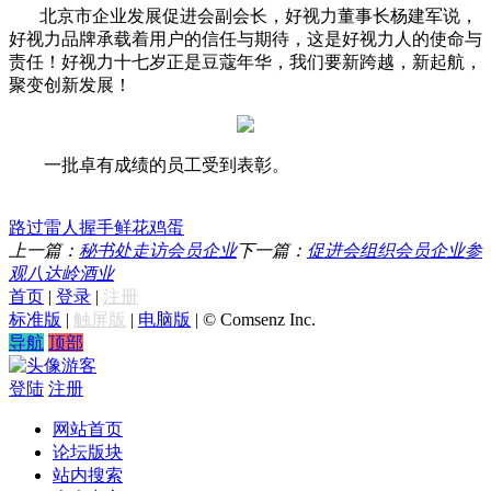
北京市企业发展促进会副会长，好视力董事长杨建军说，
好视力品牌承载着用户的信任与期待，这是好视力人的使命与
责任！好视力十七岁正是豆蔻年华，我们要新跨越，新起航，
聚变创新发展！
一批卓有成绩的员工受到表彰。
路过
雷人
握手
鲜花
鸡蛋
上一篇：
秘书处走访会员企业
下一篇：
促进会组织会员企业参
观八达岭酒业
首页
|
登录
|
注册
标准版
|
触屏版
|
电脑版
|
© Comsenz Inc.
导航
顶部
游客
登陆
注册
网站首页
论坛版块
站内搜索