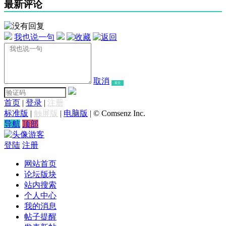
最新评论
我也说一句
取消
提交
首页
|
登录
|
注册
标准版
|
触屏版
|
电脑版
|
© Comsenz Inc.
导航
顶部
游客
登陆
注册
网站首页
论坛版块
站内搜索
个人中心
我的消息
帖子提醒