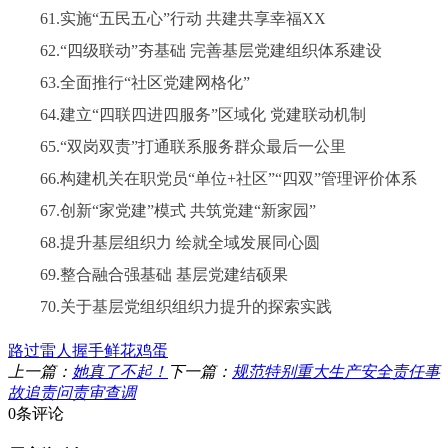
61.实施“五民五心”行动 共建共享幸福XX
62.“四级联动”夯基础 完善基层党建组织体系建设
63.全面推行“社区党建网格化”
64.建立“四联四进四服务”区域化 党建联动机制
65.“双岗双责”打通联系服务群众最后一公里
66.构建机关在职党员“单位+社区”“四双”管理评价体系
67.创新“家党建”模式 共筑党建“新家园”
68.提升基层组织力 绘就全域发展同心圆
69.整合融合强基础 基层党建结硕果
70.关于基层党组织组织力提升的探索实践
路过
雷人
握手
鲜花
鸡蛋
上一篇：
她真了不起！
下一篇：
规范特别重大生产安全责任事
故追责问责审查调
0条评论