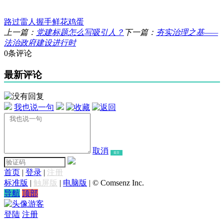
路过
雷人
握手
鲜花
鸡蛋
上一篇：
党建标题怎么写吸引人？
下一篇：
夯实治理之基——
法治政府建设进行时
0条评论
最新评论
我也说一句
取消
提交
首页
|
登录
|
注册
标准版
|
触屏版
|
电脑版
|
© Comsenz Inc.
导航
顶部
游客
登陆
注册