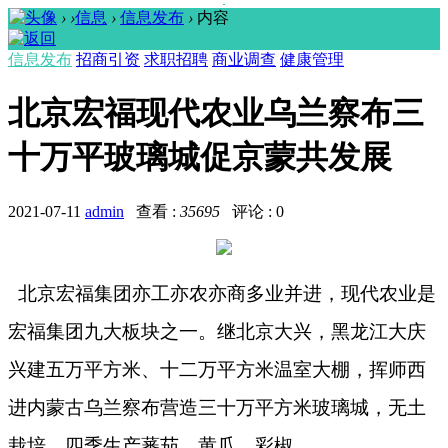
›
›
信息
›
信息发布
›
内容
信息发布
招商引资
求职招聘
商业调查
健康管理
北京宏福现代农业乌兰察布三
十万平玻璃城促京蒙共发展
2021-07-11
admin
查看 :
35695
评论 : 0
北京宏福集团亦工亦农亦商多业并进，现代农业是
宏福集团九大板块之一。继北京大兴，黑龙江大庆
兴建五万平方米、十二万平方米温室大棚，挥师西
进内蒙古乌兰察布营造三十万平方米玻璃城，无土
栽培，四季生产蕃茄、黄瓜、彩椒……