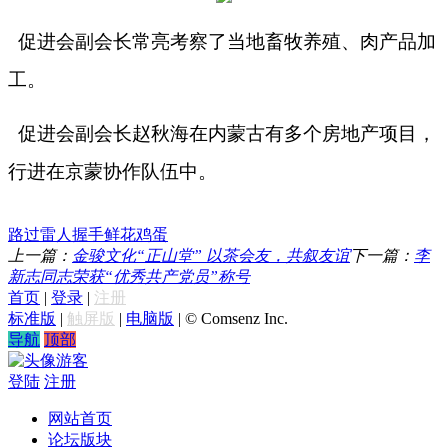
促进会副会长常亮考察了当地畜牧养殖、肉产品加
工。
促进会副会长赵秋海在内蒙古有多个房地产项目，
行进在京蒙协作队伍中。
路过
雷人
握手
鲜花
鸡蛋
上一篇：
金骏文化“正山堂” 以茶会友，共叙友谊
下一篇：
李
新志同志荣获“优秀共产党员”称号
首页
|
登录
|
注册
标准版
|
触屏版
|
电脑版
|
© Comsenz Inc.
导航
顶部
游客
登陆
注册
网站首页
论坛版块