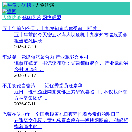
›
›
访谈
›
人物访谈
人物访谈
休闲艺术
网络联盟
五十年前的今天，十九岁知青临危受命：断后！
五十年前的今天密云水库大坝危机十九岁知青临危受命
担当敢死队长 ...
2026-07-29
李涵凝：党建领航聚合力 产业赋能兴乡村
溪翁庄镇第一书记李涵凝：党建领航聚合力 产业赋能兴
乡村 2026年 ...
2026-07-17
不用扬鞭自奋蹄——记优秀党员汪素华
近日，现代企业网党支部汪素华双喜临门，不仅获评东
方神韵集团优 ...
2026-07-11
光荣在党50年！全国劳模黄礼日夜守护着乡亲们的甜日子
在张堪文化园，黄礼总喜欢停在一幅耕织图前。 他轻轻
指着画中的 ...