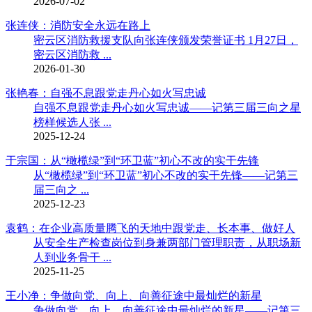
2026-07-02
张连侠：消防安全永远在路上
密云区消防救援支队向张连侠颁发荣誉证书 1月27日，
密云区消防救 ...
2026-01-30
张艳春：自强不息跟党走丹心如火写忠诚
自强不息跟党走丹心如火写忠诚——记第三届三向之星
榜样候选人张 ...
2025-12-24
于宗国：从“橄榄绿”到“环卫蓝”初心不改的实干先锋
从“橄榄绿”到“环卫蓝”初心不改的实干先锋——记第三
届三向之 ...
2025-12-23
袁鹤：在企业高质量腾飞的天地中跟党走、长本事、做好人
从安全生产检查岗位到身兼两部门管理职责，从职场新
人到业务骨干 ...
2025-11-25
王小净：争做向党、向上、向善征途中最灿烂的新星
争做向党、向上、向善征途中最灿烂的新星——记第三