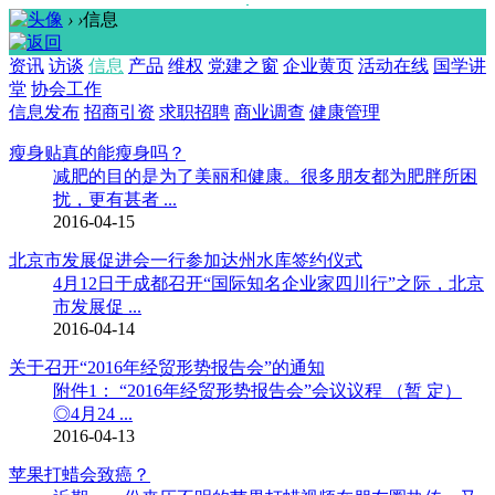
›
›
信息
资讯
访谈
信息
产品
维权
党建之窗
企业黄页
活动在线
国学讲
堂
协会工作
信息发布
招商引资
求职招聘
商业调查
健康管理
瘦身贴真的能瘦身吗？
减肥的目的是为了美丽和健康。很多朋友都为肥胖所困
扰，更有甚者 ...
2016-04-15
北京市发展促进会一行参加达州水库签约仪式
4月12日于成都召开“国际知名企业家四川行”之际，北京
市发展促 ...
2016-04-14
关于召开“2016年经贸形势报告会”的通知
附件1： “2016年经贸形势报告会”会议议程 （暂 定）
◎4月24 ...
2016-04-13
苹果打蜡会致癌？