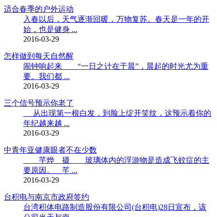
适合春季的户外运动
入春以后，天气逐渐回暖，万物复苏。春天是一年的开
始，也是健身 ...
2016-03-29
怎样做到每天自然醒
闹钟响起来 “一日之计在于晨”，晨起的时光尤为重
要。我们都 ...
2016-03-29
三个信号预示你老了
从出现第一根白发，到脸上绽开笑纹，这预示着你的
年纪越来越 ...
2016-03-29
中青年亚健康眼者不在少数
芊烨 摄 玻璃体内的浮游物是造成飞蚊症的主
要原因。 芊 ...
2016-03-29
台积电与南京市政府签约
台湾积体电路制造股份有限公司(台积电)28日宣布，该