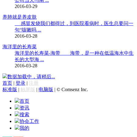
公司当天与南 ...
2016-03-29
养肺就是养皮肤
感冒发烧我们都得过，到医院看病时，医生总要问一
句“咳嗽吗 ...
2016-03-28
海洋里的长寿菜
海洋里的长寿菜-海带 海带，是一种在低温海水中生
长的大型海 ...
2016-03-28
数据加载中，请稍后...
首页
|
登录
|
注册
标准版
|
触屏版
|
电脑版
|
© Comsenz Inc.
首页
资讯
搜索
协会工作
我的