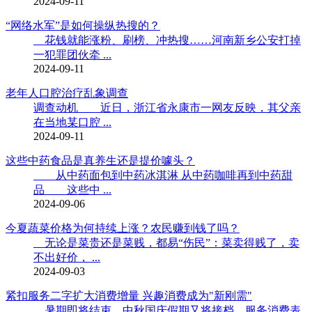
2024-09-11
“网络水军”是如何操纵热搜的？
花钱就能涨粉、刷榜、冲热搜……河南新乡公安打掉
一犯罪团伙牵 ...
2024-09-11
老年人口腔治疗乱象调查
调查动机 近日，浙江省永康市一网友反映，其父亲
在当地某口腔 ...
2024-09-11
这些中药食品是真养生还是提价噱头？
从中药面包到中药冰淇淋 从中药咖啡再到中药甜
品 这些中 ...
2024-09-06
今夏蔬菜价格为何持续上涨？农民赚到钱了吗？
无论是菜贵还是菜贱，都易“伤民”：菜卖得贱了，卖
不出好价， ...
2024-09-03
紧扣服务二字扩大消费增量 兴趣消费成为"新刚需"
暑期即将结束，中秋国庆假期又将接档，服务消费表