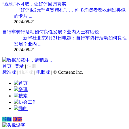
“返现”不可取，让好评回归真实
“好评返2元”“点赞赠礼”……许多消费者都收到过类似
的卡片 ...
2024-08-21
自行车骑行活动如何良性发展？业内人士有话说
新华社北京8月21日电题：自行车骑行活动如何良性
发展？业内 ...
2024-08-21
数据加载中，请稍后...
首页
|
登录
|
注册
标准版
|
触屏版
|
电脑版
|
© Comsenz Inc.
首页
资讯
搜索
协会工作
我的
导航
顶部
游客