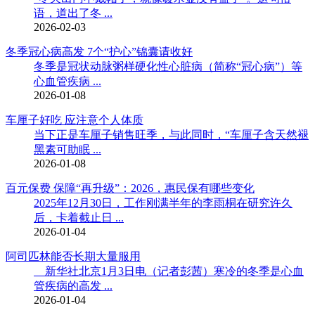
语，道出了冬 ...
2026-02-03
冬季冠心病高发 7个“护心”锦囊请收好
冬季是冠状动脉粥样硬化性心脏病（简称“冠心病”）等
心血管疾病 ...
2026-01-08
车厘子好吃 应注意个人体质
当下正是车厘子销售旺季，与此同时，“车厘子含天然褪
黑素可助眠 ...
2026-01-08
百元保费 保障“再升级”：2026，惠民保有哪些变化
2025年12月30日，工作刚满半年的李雨桐在研究许久
后，卡着截止日 ...
2026-01-04
阿司匹林能否长期大量服用
新华社北京1月3日电（记者彭茜）寒冷的冬季是心血
管疾病的高发 ...
2026-01-04