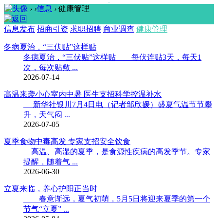
›
›
信息
›
健康管理
信息发布
招商引资
求职招聘
商业调查
健康管理
冬病夏治，“三伏贴”这样贴
冬病夏治，“三伏贴”这样贴 每伏连贴3天，每天1
次，每次贴敷 ...
2026-07-14
高温来袭小心室内中暑 医生支招科学控温补水
新华社银川7月4日电（记者邹欣媛）盛夏气温节节攀
升，天气闷 ...
2026-07-05
夏季食物中毒高发 专家支招安全饮食
高温、高湿的夏季，是食源性疾病的高发季节。专家
提醒，随着气 ...
2026-06-30
立夏来临，养心护阳正当时
春意渐远，夏气初萌，5月5日将迎来夏季的第一个
节气“立夏” ...