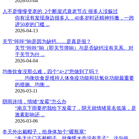
2026-05-04
人不是慢慢变老的 2个断崖式衰老节点 很多人没躲过
你有没有发现身边很多人，40多岁时还精神抖擞，一跨
进50岁的门槛 ...
2026-04-13
关节“咔咔”响是因为缺钙……是真是假？
关节“咔咔”响（即关节弹响）与是否缺钙没有关系。对
于关节为什 ...
2026-04-04
均衡饮食没那么难，四个“4+2”您做到了吗？
均衡饮食是维持人体免疫功能和抗氧化功能最重要
的措施。均衡 ...
2026-03-11
阴雨连绵，情绪“发霉”怎么办
“南京下雨要把我给下发霉了，阴天就情绪莫名低落，是
激素影响还 ...
2026-03-06
冬天外出戴帽子，给身体加个“暖瓶塞”
“冬天出门不戴帽子，就像暖水壶没有盖子”。这句俗