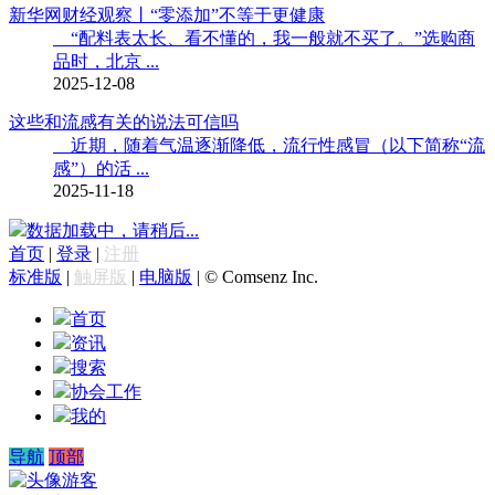
新华网财经观察丨“零添加”不等于更健康
“配料表太长、看不懂的，我一般就不买了。”选购商
品时，北京 ...
2025-12-08
这些和流感有关的说法可信吗
近期，随着气温逐渐降低，流行性感冒（以下简称“流
感”）的活 ...
2025-11-18
数据加载中，请稍后...
首页
|
登录
|
注册
标准版
|
触屏版
|
电脑版
|
© Comsenz Inc.
首页
资讯
搜索
协会工作
我的
导航
顶部
游客