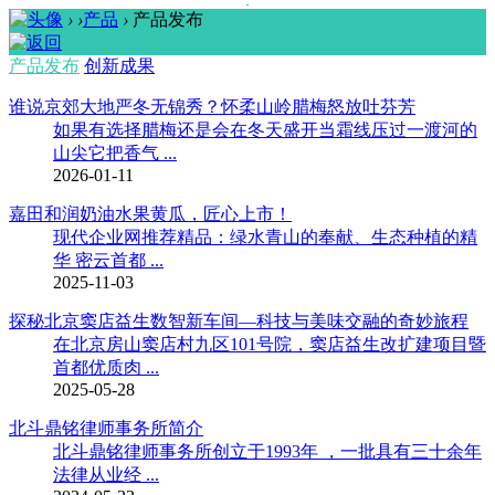
›
›
产品
›
产品发布
产品发布
创新成果
谁说京郊大地严冬无锦秀？怀柔山岭腊梅怒放吐芬芳
如果有选择腊梅还是会在冬天盛开当霜线压过一渡河的
山尖它把香气 ...
2026-01-11
嘉田和润奶油水果黄瓜，匠心上市！
现代企业网推荐精品：绿水青山的奉献、生态种植的精
华 密云首都 ...
2025-11-03
探秘北京窦店益生数智新车间—科技与美味交融的奇妙旅程
在北京房山窦店村九区101号院，窦店益生改扩建项目暨
首都优质肉 ...
2025-05-28
北斗鼎铭律师事务所简介
北斗鼎铭律师事务所创立于1993年 ，一批具有三十余年
法律从业经 ...