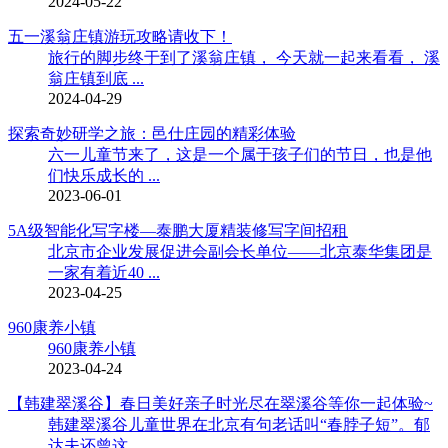
2024-05-22
五一溪翁庄镇游玩攻略请收下！
旅行的脚步终于到了溪翁庄镇， 今天就一起来看看， 溪
翁庄镇到底 ...
2024-04-29
探索奇妙研学之旅：邑仕庄园的精彩体验
六一儿童节来了，这是一个属于孩子们的节日，也是他
们快乐成长的 ...
2023-06-01
5A级智能化写字楼—泰鹏大厦精装修写字间招租
北京市企业发展促进会副会长单位——北京泰华集团是
一家有着近40 ...
2023-04-25
960康养小镇
960康养小镇
2023-04-24
【韩建翠溪谷】春日美好亲子时光尽在翠溪谷等你一起体验~
韩建翠溪谷儿童世界在北京有句老话叫“春脖子短”。郁
达夫还曾这 ...