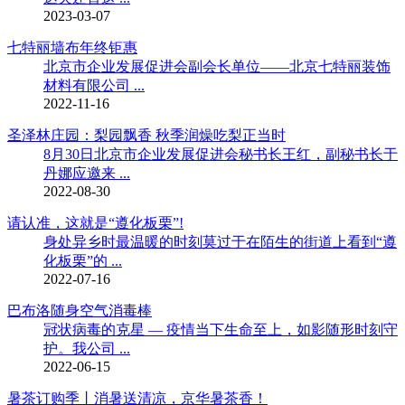
2023-03-07
七特丽墙布年终钜惠
北京市企业发展促进会副会长单位——北京七特丽装饰
材料有限公司 ...
2022-11-16
圣泽林庄园：梨园飘香 秋季润燥吃梨正当时
8月30日北京市企业发展促进会秘书长王红，副秘书长于
丹娜应邀来 ...
2022-08-30
请认准，这就是“遵化板栗”!
身处异乡时最温暖的时刻莫过于在陌生的街道上看到“遵
化板栗”的 ...
2022-07-16
巴布洛随身空气消毒棒
冠状病毒的克星 — 疫情当下生命至上，如影随形时刻守
护。我公司 ...
2022-06-15
暑茶订购季丨消暑送清凉，京华暑茶香！