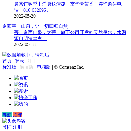
暑茶订购季丨消暑送清凉，京华暑茶香！咨询购买电
话：010-632696 ...
2022-05-20
京西菩一山泉，让一切回归自然
菩一京西山泉，为菩一旗下公司开发的天然泉水，水源
源自明清皇家 ...
2022-05-18
数据加载中，请稍后...
首页
|
登录
|
注册
标准版
|
触屏版
|
电脑版
|
© Comsenz Inc.
首页
资讯
搜索
协会工作
我的
导航
顶部
游客
登陆
注册