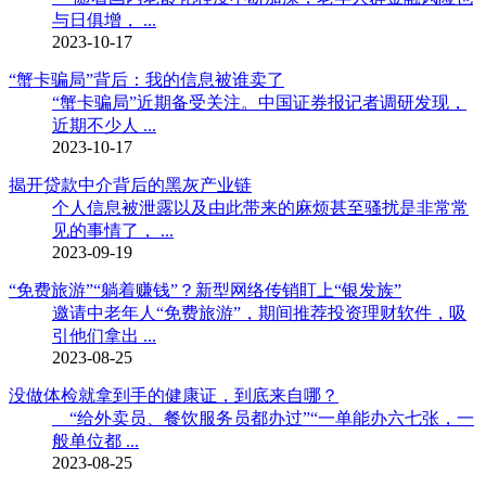
与日俱增， ...
2023-10-17
“蟹卡骗局”背后：我的信息被谁卖了
“蟹卡骗局”近期备受关注。中国证券报记者调研发现，
近期不少人 ...
2023-10-17
揭开贷款中介背后的黑灰产业链
个人信息被泄露以及由此带来的麻烦甚至骚扰是非常常
见的事情了， ...
2023-09-19
“免费旅游”“躺着赚钱”？新型网络传销盯上“银发族”
邀请中老年人“免费旅游”，期间推荐投资理财软件，吸
引他们拿出 ...
2023-08-25
没做体检就拿到手的健康证，到底来自哪？
“给外卖员、餐饮服务员都办过”“一单能办六七张，一
般单位都 ...
2023-08-25