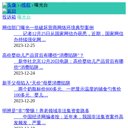
›
›
维权
›
曝光台
投诉箱
曝光台
网信部门曝光一批破坏营商网络环境典型案例
记者12月25日从国家网信办获悉，近期，国家网信
办持续强化网 ...
2023-12-25
高价婴幼儿产品背后有哪些“消费陷阱”？
新华社北京12月20日电题：高价婴幼儿产品背后有哪
些“消费陷阱 ...
2023-12-24
新手父母陷入“天价”母婴消费陷阱
两个奶瓶标价800多元、一把显示温度的辅食勺售价
100多元、婴儿 ...
2023-12-20
明辨是“非”|警惕！养老领域非法集资套路多
中国经济网编者按：近年来，我国非法集资案件高
发频发，严重 ...