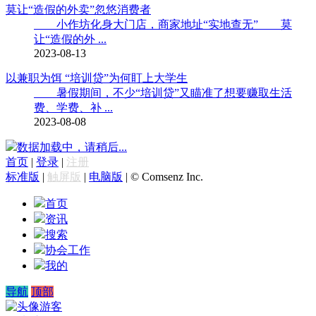
莫让“造假的外卖”忽悠消费者
小作坊化身大门店，商家地址“实地查无” 莫
让“造假的外 ...
2023-08-13
以兼职为饵 “培训贷”为何盯上大学生
暑假期间，不少“培训贷”又瞄准了想要赚取生活
费、学费、补 ...
2023-08-08
数据加载中，请稍后...
首页
|
登录
|
注册
标准版
|
触屏版
|
电脑版
|
© Comsenz Inc.
首页
资讯
搜索
协会工作
我的
导航
顶部
游客