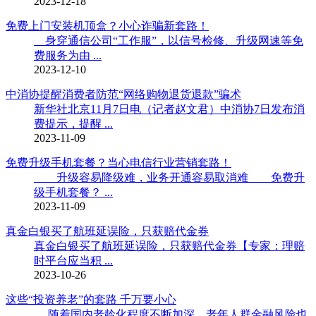
2023-12-18
免费上门安装机顶盒？小心诈骗新套路！
身穿通信公司“工作服”，以信号检修、升级网速等免
费服务为由 ...
2023-12-10
中消协提醒消费者防范“网络购物退货退款”骗术
新华社北京11月7日电（记者赵文君）中消协7日发布消
费提示，提醒 ...
2023-11-09
免费升级手机套餐？当心电信行业营销套路！
升级容易降级难，业务开通容易取消难 免费升
级手机套餐？ ...
2023-11-09
真金白银买了航班延误险，只获赔代金券
真金白银买了航班延误险，只获赔代金券【专家：理赔
时平台应当积 ...
2023-10-26
这些“投资养老”的套路 千万要小心
随着国内老龄化程度不断加深，老年人群金融风险也