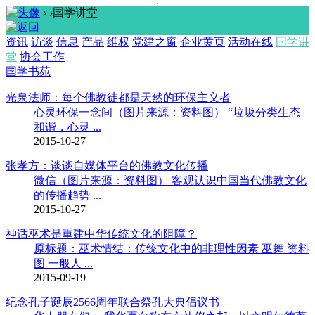
›
›
国学讲堂
资讯
访谈
信息
产品
维权
党建之窗
企业黄页
活动在线
国学讲
堂
协会工作
国学书苑
光泉法师：每个佛教徒都是天然的环保主义者
心灵环保一念间（图片来源：资料图） “垃圾分类生态
和谐，心灵 ...
2015-10-27
张孝方：谈谈自媒体平台的佛教文化传播
微信（图片来源：资料图） 客观认识中国当代佛教文化
的传播趋势 ...
2015-10-27
神话巫术是重建中华传统文化的阻障？
原标题：巫术情结：传统文化中的非理性因素 巫舞 资料
图 一般人 ...
2015-09-19
纪念孔子诞辰2566周年联合祭孔大典倡议书