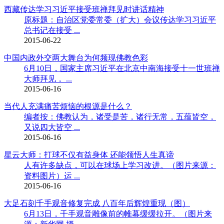
西藏传达学习习近平接受班禅拜见时讲话精神
原标题：自治区党委常委（扩大）会议传达学习习近平
总书记在接受 ...
2015-06-22
中国内政外交两大舞台为何频现佛教色彩
6月10日，国家主席习近平在北京中南海接受十一世班禅
大师拜见， ...
2015-06-16
当代人充满痛苦烦恼的根源是什么？
编者按：佛教认为，诸受是苦，诸行无常，五蕴皆空，
又说四大皆空 ...
2015-06-16
星云大师：打球不仅有益身体 还能领悟人生真谛
人有许多缺点，可以在球场上学习改进。（图片来源：
资料图片）运 ...
2015-06-16
大足石刻千手观音修复完成 八百年后辉煌重现（图）
6月13日，千手观音雕像前的帷幕缓缓拉开。（图片来