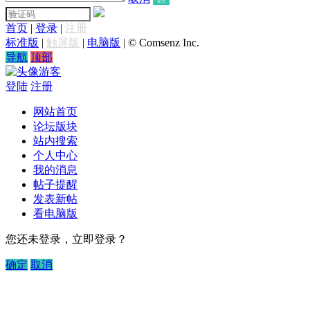
提交
首页
|
登录
|
注册
标准版
|
触屏版
|
电脑版
|
© Comsenz Inc.
导航
顶部
游客
登陆
注册
网站首页
论坛版块
站内搜索
个人中心
我的消息
帖子提醒
发表新帖
看电脑版
您还未登录，立即登录？
确定
取消