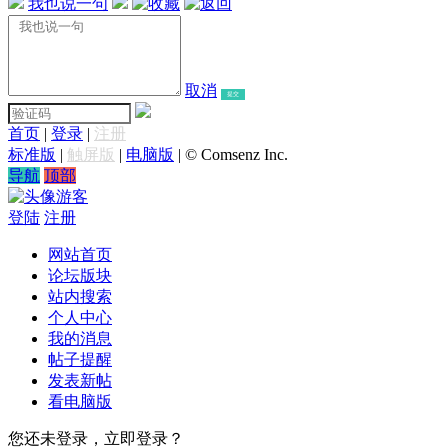
我也说一句
取消
提交
首页
|
登录
|
注册
标准版
|
触屏版
|
电脑版
|
© Comsenz Inc.
导航
顶部
游客
登陆
注册
网站首页
论坛版块
站内搜索
个人中心
我的消息
帖子提醒
发表新帖
看电脑版
您还未登录，立即登录？