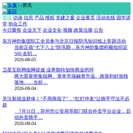
›
›
资讯
资讯
访谈
信息
产品
维权
党建之窗
企业黄页
活动在线
国学讲
堂
协会工作
今日聚焦
企业天下
企业文化
视频
政策法规
公告
东方神韵集团职工全员参与北京日报防汛知识线上答题活动
当前正值“七下八上”防汛期，东方神韵集团积极组织近
500 名职 ...
2026-08-05
卫星互联网组网提速 业界期待加快商业闭环
两大星座密集组网、资本市场融资升温、政策利好加快
落地……当前 ...
2026-08-04
关注新就业群体丨“不用再闯了”，“红灯停表”让骑手守法不必
超
7月31日，苏州市公安局等部门联合外卖平台企业，启
动外卖骑手 ...
2026-08-04