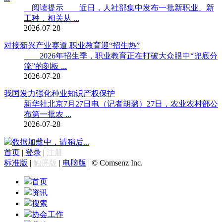
阅读提示 近日，人社部集中发布一批新职业、新
工种，相关从 ...
2026-07-28
对接新兴产业赛道 职业教育迎“招生热”
2026年招生季，职业教育正在打破大众眼中“兜底分
流”的刻板 ...
2026-07-28
我国发力强化种业知识产权保护
新华社北京7月27日电（记者胡璐）27日，农业农村部公
布第一批农 ...
2026-07-28
数据加载中，请稍后...
首页
|
登录
|
注册
标准版
|
触屏版
|
电脑版
|
© Comsenz Inc.
首页
资讯
搜索
协会工作