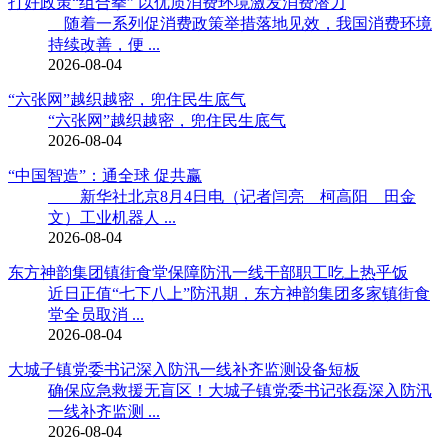
打好政策“组合拳” 以优质消费环境激发消费潜力
随着一系列促消费政策举措落地见效，我国消费环境
持续改善，便 ...
2026-08-04
“六张网”越织越密，兜住民生底气
“六张网”越织越密，兜住民生底气
2026-08-04
“中国智造”：通全球 促共赢
新华社北京8月4日电（记者闫亮 柯高阳 田金
文）工业机器人 ...
2026-08-04
东方神韵集团镇街食堂保障防汛一线干部职工吃上热乎饭
近日正值“七下八上”防汛期，东方神韵集团多家镇街食
堂全员取消 ...
2026-08-04
大城子镇党委书记深入防汛一线补齐监测设备短板
确保应急救援无盲区！大城子镇党委书记张磊深入防汛
一线补齐监测 ...
2026-08-04