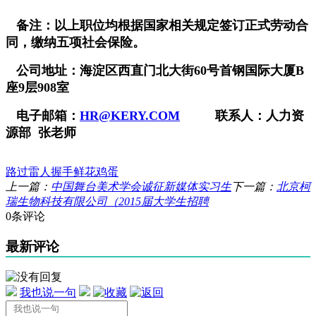
备注：以上职位均根据国家相关规定签订正式劳动合
同，缴纳五项社会保险。
公司地址：海淀区西直门北大街
60
号首钢国际大厦
B
座
9
层
908
室
电子邮箱：
HR@KERY.COM
联系人：人力资
源部
张
老师
路过
雷人
握手
鲜花
鸡蛋
上一篇：
中国舞台美术学会诚征新媒体实习生
下一篇：
北京柯
瑞生物科技有限公司（2015届大学生招聘
0条评论
最新评论
我也说一句