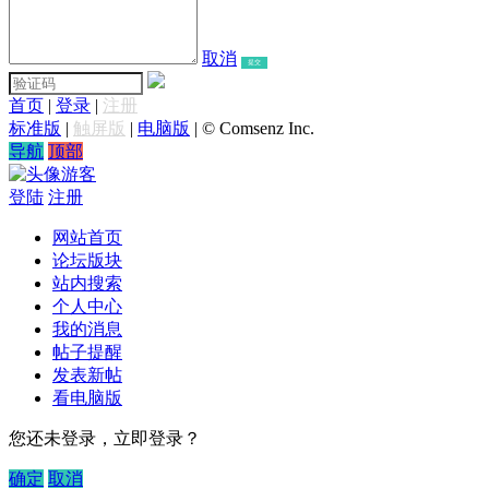
取消
提交
首页
|
登录
|
注册
标准版
|
触屏版
|
电脑版
|
© Comsenz Inc.
导航
顶部
游客
登陆
注册
网站首页
论坛版块
站内搜索
个人中心
我的消息
帖子提醒
发表新帖
看电脑版
您还未登录，立即登录？
确定
取消